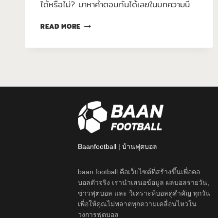
ได้หรือไม่? มาหาคำตอบกันได้เลยในบทความนี้
READ MORE
Baanfootball | บ้านฟุตบอล
baan.football คือเว็บไซต์ที่สร้างขึ้นเพื่อคอ
บอลตัวจริง เรานำเสนอข้อมูล ผลบอลรายวัน,
ข่าวฟุตบอล และ วิเคราะห์บอลคู่สำคัญ ทุกวัน
เพื่อให้คุณไม่พลาดทุกความเคลื่อนไหวใน
วงการฟุตบอล