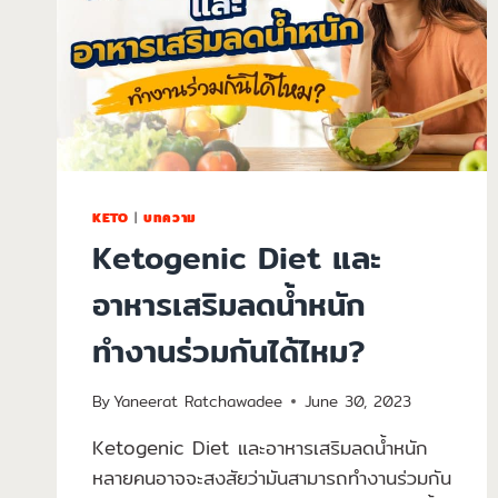
KETO
|
บทความ
Ketogenic Diet และ
อาหารเสริมลดน้ำหนัก
ทำงานร่วมกันได้ไหม?
By
Yaneerat Ratchawadee
June 30, 2023
Ketogenic Diet และอาหารเสริมลดน้ำหนัก
หลายคนอาจจะสงสัยว่ามันสามารถทำงานร่วมกัน