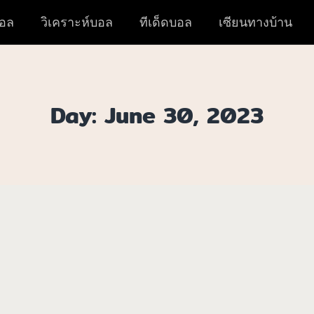
อล
วิเคราะห์บอล
ทีเด็ดบอล
เซียนทางบ้าน
Day: June 30, 2023