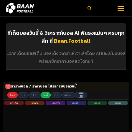
เกี่ยวกับเรา
ติดต่อเรา
นโยบายความเป็นส่วนตัว
ข้อกำหนดและเ
ทีเด็ดบอลวันนี้ & วิเคราะห์บอล AI ฟันธงแม่นๆ ครบทุก
ลีก ที่
Baan.Football
แจกทีเด็ดบอลสเต็ป บอลเต็ง วิเคราะห์เจาะลึกโดย AI และเซียนบอล
พร้อมเช็คราคาบอลสดได้ทันที
ตารางบอล / ราคาบอล โปรแกรมบอลวันนี้
Live
13 ส.
14 อา.
วันนี้
16 อ.
เมื่อวาน
เข้าเต็ม
เข้าครึ่ง
เสียครึ่ง
เสียเต็ม
เสมอ
เลื่อน