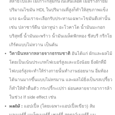
สลายไปและไม่เกาะกลุ่มกันในเส้นเลือด เมื่อร่างกายมี
ปริมาณไขมัน HDL ในปริมาณที่สูงก็ทำให้สุขภาพแข็ง
แรง ฉะนั้นเราจะเลือกรับประทานเฉพาะไขมันดีเท่านั้น
เช่น ปลาซาร์ดีน ปลาทูน่า อะโวคาโด น้ำมันมะกอก
บริสุทธิ์ น้ำมันมะพร้าว น้ำมันเมล็ดฟักทอง ชีสบรี กรีกโย
เกิร์ตแบบไม่หวาน เป็นต้น
วิตามินหลากหลายจากธรรมชาติ
อันได้แก่ ผักและผลไม้
โดยเป็นเน้นประเภทไฟเบอร์สูงและแป้งน้อย ยิ่งผักที่มี
ไฟเบอร์สูงจะทำให้ร่างกายนั้นทำงานย่อยนาน อิ่มท้อง
ได้นานมากขึ้นแบบไม่ทรมาน และผลไม้ยิ่งเป็นรสเปรี้ยว
ก็ทำให้ทำตื่นตัว กระปรี้กะเปร่า ผ่อนคลายจากอาการล้า
ในช่วง If side effect เช่น
ผลไม้ :
แอปเปิ้ล (โดยเฉพาะแอปเปิ้ลเขียว) ส้ม
บลูเบอร์รี่ แบล็คเบอร์รี่ เชอร์รี่ สตรอว์เบอร์รี แบ