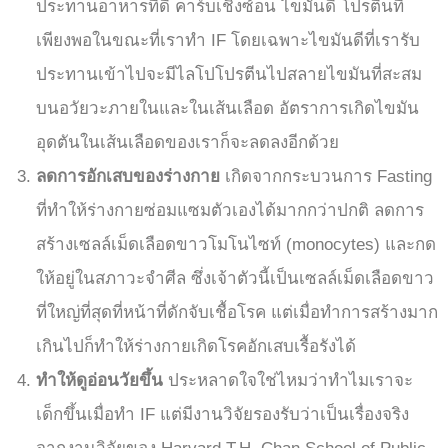
ประทานอาหารที่ดี คาร์บเชิงซ้อน ไขมันดี โปรตีนที่
เพียงพอในขณะที่เราทำ IF โดยเฉพาะไขมันดีที่เรารับ
ประทานเข้าไปจะมีไลโปโปรตีนไปสลายไขมันที่สะสม
บนอวัยวะภายในและในเส้นเลือด อัตราการเกิดไขมัน
อุดตันในเส้นเลือดของเราก็จะลดลงอีกด้วย
ลดการอักเสบของร่างกาย
เกิดจากกระบวนการ Fasting
ที่ทำให้ร่างกายซ่อมแซมตัวเองได้มากกว่าปกติ ลดการ
สร้างเซลล์เม็ดเลือดขาว
โมโนไซท์ (
monocytes) และกด
ให้อยู่ในสภาวะจำศีล ซึ่งเจ้าตัวนี้เป็นเซลล์เม็ดเลือดขาว
ที่ใหญ่ที่สุดที่หน้าที่ดักจับเชื้อโรค แต่เมื่อทำการสร้างมาก
เกินไปก็ทำให้ร่างกายเกิดโรคอักเสบเรื้อรังได้
ทำให้ดูอ่อนวัยขึ้น
ประหลาดใจใช่ไหมว่าทำไมเราจะ
เด็กขึ้นเมื่อทำ IF แต่มีงานวิจัยรองรับว่าเป็นเรื่องจริง