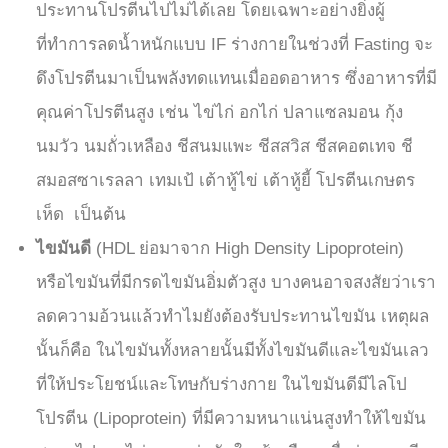
ประทานโปรตีนไปไม่ได้เลย โดยเฉพาะอย่างยิ่งผู้
ที่ทำการลดน้ำหนักแบบ IF ร่างกายในช่วงที่ Fasting จะ
ดึงโปรตีนมาเป็นพลังทดแทนเมื่ออดอาหาร ซึ่งอาหารที่มี
คุณค่าโปรตีนสูง เช่น ไข่ไก่ อกไก่ ปลาแซลมอน กุ้ง
นมวัว นมถั่วเหลือง ชีสนมแพะ ชีสสวิส ชีสคอตเทจ ชี
สมอสซาเรลลา เทมเป้ เต้าหู้ไข่ เต้าหู้ยี้ โปรตีนเกษตร
เห็ด เป็นต้น
ไขมันดี
(
HDL ย่อมาจาก High Density Lipoprotein)
หรือไขมันที่มีกรดไขมันอิ่มตัวสูง บางคนอาจสงสัยว่าเรา
ลดความอ้วนแล้วทำไมยังต้องรับประทานไขมัน เหตุผล
นั้นก็คือ ในไขมันทั้งหลายนั้นมีทั้งไขมันดีและไขมันเลว
ที่ให้ประโยชน์และโทษกับร่างกาย ในไขมันดีมีไลโป
โปรตีน (Lipoprotein) ที่มีความหนาแน่นสูงทำให้ไขมัน