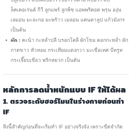
ล็คเคอเรนต์ กีวี ลูกแพร์ ลูกพีช แอพพริคอต พรุน องุ่น
เลมอน มะละกอ มะพร้าว เมลอน แคนตาลูป แก้วมังกร
เป็นต้น
ผัก :
คะน้า กะหล่ำปลี บรอกโคลี ผักโขม ดอกกะหล่ำ ผัก
กาดขาว หัวหอม กระเทียมแตงกวา มะเขือเทศ บีทรูท
กระเจี๊ยบเขียว พริกหยวก เป็นต้น
หลักการลดน้ำหนักแบบ IF ให้ได้ผล
1. ตรวจระดับฮอร์โมนในร่างกายก่อนทำ
IF
สิ่งนี้สำคัญก่อนที่จะเริ่มทำ IF อย่างจริงจัง เพราะขีดจำกัด