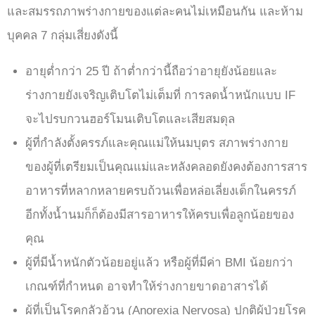
และสมรรถภาพร่างกายของแต่ละคนไม่เหมือนกัน และห้าม
บุคคล 7 กลุ่มเสี่ยงดังนี้
อายุต่ำกว่า 25 ปี
ถ้าต่ำกว่านี้ถือว่าอายุยังน้อยและ
ร่างกายยังเจริญเติบโตไม่เต็มที่ การลดน้ำหนักแบบ IF
จะไปรบกวนฮอร์โมนเติบโต
และเสียสมดุล
ผู้ที่กำลังตั้งครรภ์และคุณแม่ให้นมบุต
ร สภาพร่างกาย
ของผู้ที่เตรียมเป็นคุณแม่และหลังคลอดยังคงต้องการสาร
อาหารที่หลากหลายครบถ้วนเพื่อหล่อเลี่ยงเด็กในครรภ์
อีกทั้งน้ำนมก็ก็ต้องมีสารอาหารให้ครบเพื่อลูกน้อยของ
คุณ
ผู้ที่มีน้ำหนักตัวน้อยอยู่แล้ว
หรือผู้ที่มีค่า BMI น้อยกว่า
เกณฑ์ที่กำหนด อาจทำให้ร่างกายขาดอาสารได้
ผู้ที่เป็นโรคกลัวอ้วน (Anorexia Nervosa)
ปกติผู้ป่วยโรค