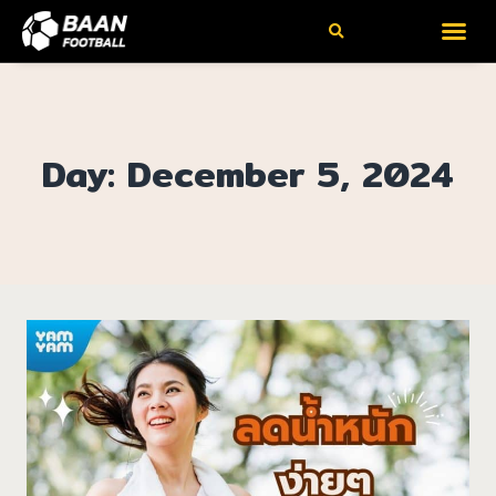
เกี่ยวกับเรา
ติดต่อเรา
นโยบายความเป็นส่วนตัว
ข้อกำหนดและเ
Day: December 5, 2024