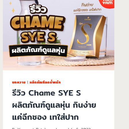
บทความ
|
ผลิตภัณฑ์ลดน้ำหนัก
รีวิว Chame SYE S
ผลิตภัณฑ์ดูแลหุ่น กินง่าย
แค่ฉีกซอง เทใส่ปาก