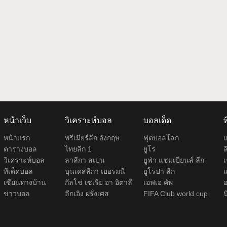
หน้าเว็บ
วิเคราะห์บอล
บอลเด็ด
หน้าแรก
พรีเมียร์ลีก อังกฤษ
ฟุตบอลโลก
ตารางบอล
ไทยลีก 1
ยูโร
ล
วิเคราะห์บอล
ลาลีกา สเปน
ยูฟ่า แชมเปียนส์ ลีก
เ
ทีเด็ดบอล
บุนเดสลีกา เยอรมนี
ยูโรปา ลีก
แ
เซียนทางบ้าน
กัลโช่ เซเรีย อา อิตาลี
เอฟเอ คัพ
อ
ข่าวบอล
ลีกเอิง ฝรั่งเศส
FIFA Club world cup
น