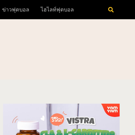
ข่าวฟุตบอล
ไฮไลท์ฟุตบอล