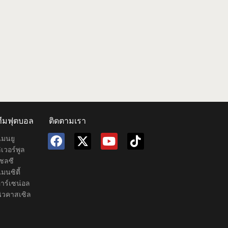
ทีมฟุตบอล
ติดตามเรา
แมนยู
ิเวอร์พูล
ชลซี
มนซิตี้
าร์เซน่อล
ิวคาสเซิล