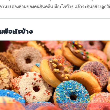
อาหารต้องห้ามของคนกินคลีน มีอะไรบ้าง แล้วจะกินอย่างถูกว
มีอะไรบ้าง