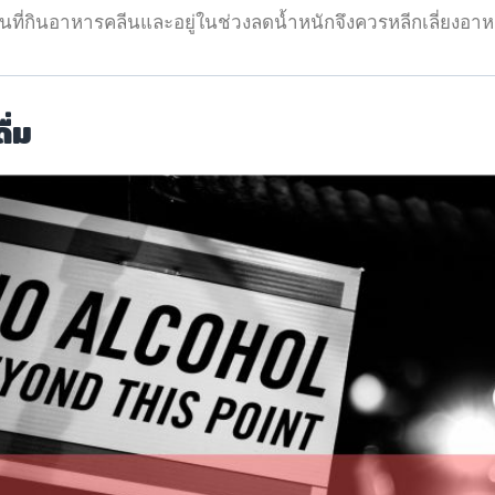
ี่กินอาหารคลีนและอยู่ในช่วงลดน้ำหนักจึงควรหลีกเลี่ยงอาหารเ
ื่ม