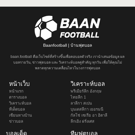
Baanfootball | บ้านฟุตบอล
baan.football คือเว็บไซต์ที่สร้างขึ้นเพื่อคอบอลตัวจริง เรานำเสนอข้อมูล ผล
บอลรายวัน, ข่าวฟุตบอล และ วิเคราะห์บอลคู่สำคัญ ทุกวัน เพื่อให้คุณไม่
พลาดทุกความเคลื่อนไหวในวงการฟุตบอล
หน้าเว็บ
วิเคราะห์บอล
หน้าแรก
พรีเมียร์ลีก อังกฤษ
ตารางบอล
ไทยลีก 1
วิเคราะห์บอล
ลาลีกา สเปน
ทีเด็ดบอล
บุนเดสลีกา เยอรมนี
เซียนทางบ้าน
กัลโช่ เซเรีย อา อิตาลี
ข่าวบอล
ลีกเอิง ฝรั่งเศส
บอลเด็ด
ทีมฟุตบอล