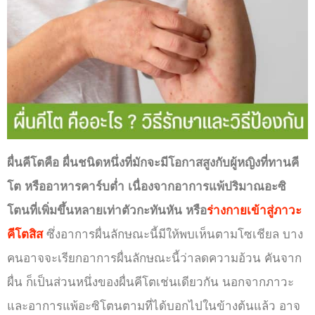
ผื่นคีโตคือ ผื่นชนิดหนึ่งที่มักจะมีโอกาสสูงกับผู้หญิงที่ทานคี
โต หรืออาหารคาร์บต่ำ เนื่องจากอาการแพ้ปริมาณอะซิ
โตนที่เพิ่มขึ้นหลายเท่าตัวกะทันหัน หรือ
ร่างกายเข้าสู่ภาวะ
คีโตสิส
ซึ่งอาการผื่นลักษณะนี้มีให้พบเห็นตามโซเชียล บาง
คนอาจจะเรียกอาการผื่นลักษณะนี้ว่าลดความอ้วน คันจาก
ผื่น ก็เป็นส่วนหนึ่งของผื่นคีโตเช่นเดียวกัน นอกจากภาวะ
และอาการแพ้อะซิโตนตามที่ได้บอกไปในข้างต้นแล้ว อาจ