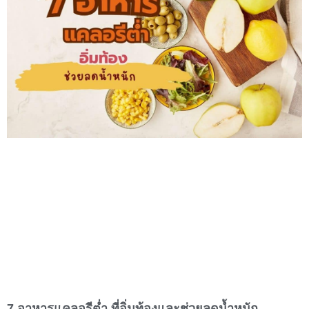
7 อาหารแคลอรีต่ำ ที่อิ่มท้องและช่วยลดน้ำหนัก