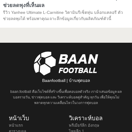
ช่วยลดพุงที่เห็นผล
รีวิว Yanhee Ultimate L-Carnitine วิตามินรีเซ็ตหุ่น บล็อกแคลอรี ตัว
ช่วยลดพุงได้ พร้อมพาคุณเจาะลึกข้อมูลเกี่ยวกับผลิตภัณฑ์ตัวนี้
Baanfootball | บ้านฟุตบอล
baan.football คือเว็บไซต์ที่สร้างขึ้นเพื่อคอบอลตัวจริง เรานำเสนอข้อมูล ผล
บอลรายวัน, ข่าวฟุตบอล และ วิเคราะห์บอลคู่สำคัญ ทุกวัน เพื่อให้คุณไม่
พลาดทุกความเคลื่อนไหวในวงการฟุตบอล
หน้าเว็บ
วิเคราะห์บอล
หน้าแรก
พรีเมียร์ลีก อังกฤษ
ตารางบอล
ไทยลีก 1